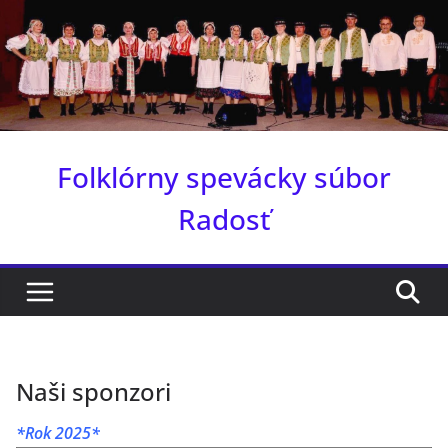
Skip
to
content
Folklórny spevácky súbor
Radosť
Naši sponzori
*Rok 2025*