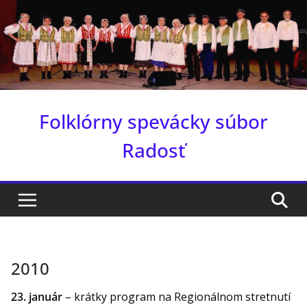
Skip
to
content
Folklórny spevácky súbor
Radosť
2010
23. január
– krátky program na Regionálnom stretnutí