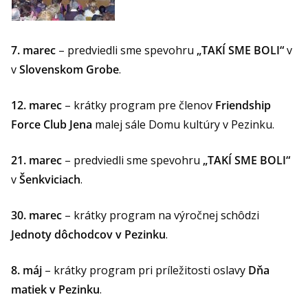
7. marec
– predviedli sme spevohru
„TAKÍ SME BOLI“
v
v
Slovenskom Grobe
.
12. marec
– krátky program pre členov
Friendship
Force Club Jena
malej sále Domu kultúry v Pezinku.
21. marec
– predviedli sme spevohru
„TAKÍ SME BOLI“
v
Šenkviciach
.
30. marec
– krátky program na výročnej schôdzi
Jednoty dôchodcov v Pezinku
.
8. máj
– krátky program pri príležitosti oslavy
Dňa
matiek v Pezinku
.