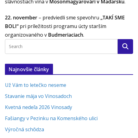
slávnostiach vína v
Mosonmagyarovári v Maďarsku
.
22. november
– predviedli sme spevohru
„TAKÍ SME
BOLI“
pri príležitosti programu úcty starším
organizovaného v
Budmeriaciach
.
Najnovšie články
Už Vám to letečko neseme
Stavanie mája vo Vinosadoch
Kvetná nedeľa 2026 Vinosady
Fašiangy v Pezinku na Komenského ulici
Výročná schôdza