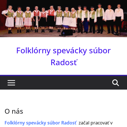
Skip
to
content
Folklórny spevácky súbor
Radosť
O nás
Folklórny spevácky súbor Radosť
začal pracovať v