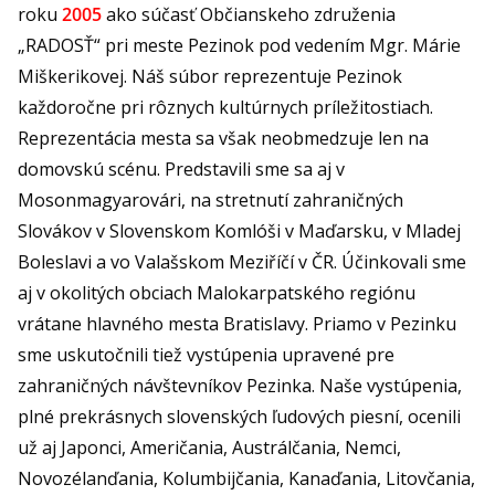
roku
2005
ako súčasť Občianskeho združenia
„RADOSŤ“ pri meste Pezinok pod vedením Mgr. Márie
Miškerikovej. Náš súbor reprezentuje Pezinok
každoročne pri rôznych kultúrnych príležitostiach.
Reprezentácia mesta sa však neobmedzuje len na
domovskú scénu. Predstavili sme sa aj v
Mosonmagyarovári, na stretnutí zahraničných
Slovákov v Slovenskom Komlóši v Maďarsku, v Mladej
Boleslavi a vo Valašskom Meziříčí v ČR. Účinkovali sme
aj v okolitých obciach Malokarpatského regiónu
vrátane hlavného mesta Bratislavy. Priamo v Pezinku
sme uskutočnili tiež vystúpenia upravené pre
zahraničných návštevníkov Pezinka. Naše vystúpenia,
plné prekrásnych slovenských ľudových piesní, ocenili
už aj Japonci, Američania, Austrálčania, Nemci,
Novozélanďania, Kolumbijčania, Kanaďania, Litovčania,