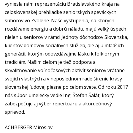
vyniesla nám reprezentáciu Bratislavského kraja na
celoslovenskej prehliadke seniorských speváckych
súborov vo Zvolene. Naše vystúpenia, na ktorých
rozdávame energiu a dobrú náladu, majú veľký úspech
nielen u seniorov v rámci Jednoty dôchodcov Slovenska,
klientov domovov sociálnych služieb, ale aj u mladších
generácií, ktorým odovzdávajme lásku k folklórnym
tradíciám. Našim cieľom je tiež podpora a
skvalitňovanie voľnočasových aktivít seniorov vrátane
svojich vlastných a v neposlednom rade šírenie krásy
slovenskej ľudovej piesne po celom svete. Od roku 2017
náš súbor umelecky vedie Ing. Štefan Šalát, ktorý
zabezpečuje aj výber repertoáru a akordeónový
sprievod.
ACHBERGER Miroslav