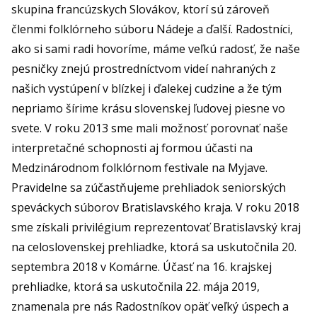
skupina francúzskych Slovákov, ktorí sú zároveň
členmi folklórneho súboru Nádeje a ďalší. Radostníci,
ako si sami radi hovoríme, máme veľkú radosť, že naše
pesničky znejú prostredníctvom videí nahraných z
našich vystúpení v blízkej i ďalekej cudzine a že tým
nepriamo šírime krásu slovenskej ľudovej piesne vo
svete. V roku 2013 sme mali možnosť porovnať naše
interpretačné schopnosti aj formou účasti na
Medzinárodnom folklórnom festivale na Myjave.
Pravidelne sa zúčastňujeme prehliadok seniorských
speváckych súborov Bratislavského kraja. V roku 2018
sme získali privilégium reprezentovať Bratislavský kraj
na celoslovenskej prehliadke, ktorá sa uskutočnila 20.
septembra 2018 v Komárne. Účasť na 16. krajskej
prehliadke, ktorá sa uskutočnila 22. mája 2019,
znamenala pre nás Radostníkov opäť veľký úspech a