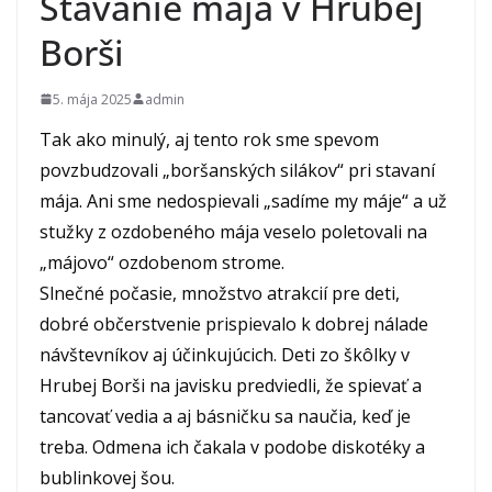
Stavanie mája v Hrubej
Borši
5. mája 2025
admin
Tak ako minulý, aj tento rok sme spevom
povzbudzovali „boršanských silákov“ pri stavaní
mája. Ani sme nedospievali „sadíme my máje“ a už
stužky z ozdobeného mája veselo poletovali na
„májovo“ ozdobenom strome.
Slnečné počasie, množstvo atrakcií pre deti,
dobré občerstvenie prispievalo k dobrej nálade
návštevníkov aj účinkujúcich. Deti zo škôlky v
Hrubej Borši na javisku predviedli, že spievať a
tancovať vedia a aj básničku sa naučia, keď je
treba. Odmena ich čakala v podobe diskotéky a
bublinkovej šou.