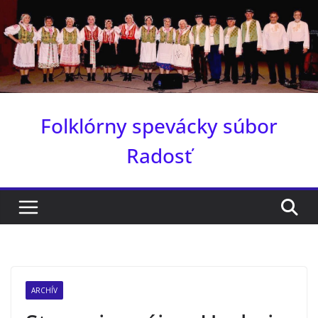
Skip
to
content
Folklórny spevácky súbor
Radosť
ARCHÍV