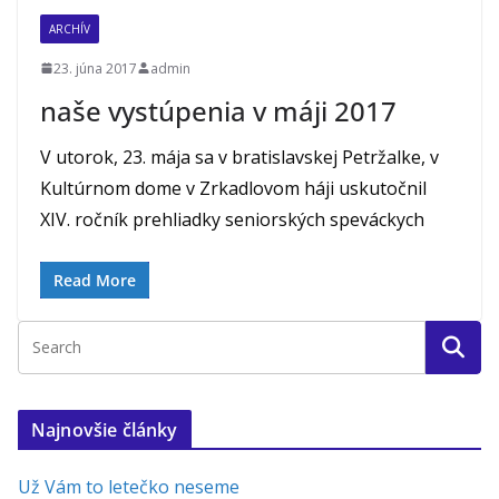
ARCHÍV
23. júna 2017
admin
naše vystúpenia v máji 2017
V utorok, 23. mája sa v bratislavskej Petržalke, v
Kultúrnom dome v Zrkadlovom háji uskutočnil
XIV. ročník prehliadky seniorských speváckych
Read More
Najnovšie články
Už Vám to letečko neseme