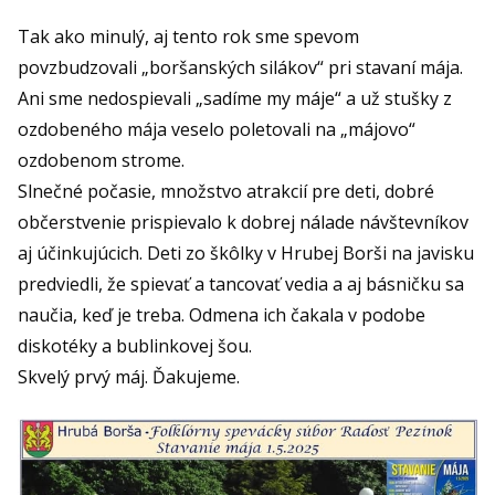
Tak ako minulý, aj tento rok sme spevom
povzbudzovali „boršanských silákov“ pri stavaní mája.
Ani sme nedospievali „sadíme my máje“ a už stušky z
ozdobeného mája veselo poletovali na „májovo“
ozdobenom strome.
Slnečné počasie, množstvo atrakcií pre deti, dobré
občerstvenie prispievalo k dobrej nálade návštevníkov
aj účinkujúcich. Deti zo škôlky v Hrubej Borši na javisku
predviedli, že spievať a tancovať vedia a aj básničku sa
naučia, keď je treba. Odmena ich čakala v podobe
diskotéky a bublinkovej šou.
Skvelý prvý máj. Ďakujeme.