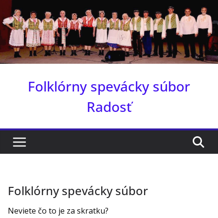
Skip
to
content
Folklórny spevácky súbor
Radosť
Folklórny spevácky súbor
Neviete čo to je za skratku?