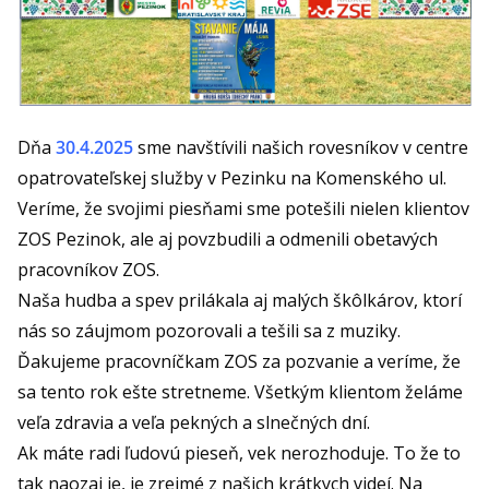
Dňa
30.4.2025
sme navštívili našich rovesníkov v centre
opatrovateľskej služby v Pezinku na Komenského ul.
Veríme, že svojimi piesňami sme potešili nielen klientov
ZOS Pezinok, ale aj povzbudili a odmenili obetavých
pracovníkov ZOS.
Naša hudba a spev prilákala aj malých škôlkárov, ktorí
nás so záujmom pozorovali a tešili sa z muziky.
Ďakujeme pracovníčkam ZOS za pozvanie a veríme, že
sa tento rok ešte stretneme. Všetkým klientom želáme
veľa zdravia a veľa pekných a slnečných dní.
Ak máte radi ľudovú pieseň, vek nerozhoduje. To že to
tak naozaj je, je zrejmé z našich krátkych videí. Na