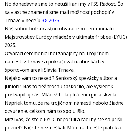
No donedávna sme to netušili ani my v FSS Radosť. Čo
sa vlastne znamená sme mali možnosť pochopiť v
Trnave v nedeľu
3.8.2025
.
Náš súbor bol súčasťou otváracieho ceremoniálu
Majstrovstiev Európy mládeže v ultimate frisbee (EYUC)
2025.
Otvárací ceremoniál bol zahájený na Trojičnom
námestí v Trnave a pokračoval na ihriskách v
športovom areáli Slávia Trnava.
Nejako vám to nesedí? Seniorský spevácky súbor a
juniori? Nás to tiež trochu zaskočilo, ale výsledok
prekvapil aj nás. Mládež bola plná energie a skvelá.
Napriek tomu, že na trojičnom námestí nebolo žiadne
ozvučenie, celkom nám to spolu išlo.
Mrzí vás, že ste o EYUC nepočuli a radi by ste sa prišli
pozrieť? Nič ste nezmeškali. Máte na to ešte piatok a