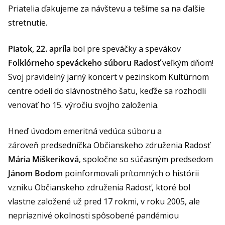
Priatelia ďakujeme za návštevu a tešíme sa na ďalšie
stretnutie.
Piatok, 22. apríla
bol pre speváčky a spevákov
Folklórneho speváckeho súboru Radosť
veľkým dňom!
Svoj pravidelný jarný koncert v pezinskom Kultúrnom
centre odeli do slávnostného šatu, keďže sa rozhodli
venovať ho 15. výročiu svojho založenia.
Hneď úvodom emeritná vedúca súboru a
zároveň predsedníčka Občianskeho združenia Radosť
Mária Miškeriková
, spoločne so súčasným predsedom
Jánom Bodom
poinformovali prítomných o histórii
vzniku Občianskeho združenia Radosť, ktoré bol
vlastne založené už pred 17 rokmi, v roku 2005, ale
nepriaznivé okolnosti spôsobené pandémiou