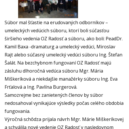
Súbor mal šťastie na erudovaných odborníkov –
umeleckých vedúcich súboru, ktorí boli súčasťou
širšieho vedenia OZ Radosť a súboru, ako boli: PeadDr.
Kamil Baxa -dramaturg a umelecký vedúci, Miroslav
Rajt alebo súčasný umelecký vedúci súboru Ing. Štefan
Šalát. Na bezchybnom fungovaní OZ Radosť majú
zásluhu dlhoročná vedúca súboru Mgr. Mária
Miškeríková a niekdajšie manažérky súboru Ing. Eva
Frťalová a Ing. Pavlína Burgerová.
Samozrejme bez zanietených členov by súbor
nedosahoval vynikajúce výsledky počas celého obdobia
fungovania.
Výročná schôdza prijala návrh Mgr. Márie Miškeríkovej
a schválila nové vedenie OZ Radosť v nasledovnom