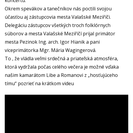
koncertu.
Okrem spevákov a tanečníkov nás poctili svojou
účasťou aj zástupcovia mesta Valašské Meziříči.
Delegáciu zástupcov všetkých troch folklórnych
súborov a mesta Valašské Meziříčí prijal primátor
mesta Pezinok Ing. arch. Igor Hianik a pani
viceprimátorka Mgr. Mária Wagingerová.
To , že vládla veľmi srdečná a priateľská atmosféra,
ktorá vydržala počas celého večera je možné vďaka
našim kamarátom Libe a Romanovi z „hosťujúceho
tímu“ pozrieť na krátkom videu