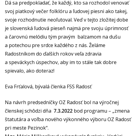
Dá sa predpokladať, že každý, kto sa rozhodol venovať
svoj piatkový večer folklóru a ľudovej piesni ako takej,
svoje rozhodnutie neoľutoval. Veď v tejto zložitej dobe
je slovenská ľudová pieseň najmä pre svoju úprimnosť
a čarovnú melódiu tým pravým balzamom na dušu
a potechou pre srdce každého z nás. Želáme
Radostníkom do ďalších rokov veľa zdravia
a speváckych úspechov, aby im to stále tak dobre
spievalo, ako doteraz!
Eva Frťalová, bývalá členka FSS Radosť
Na návrh predsedníčky OZ Radosť bol na výročnej
členskej schôdzi dňa
7.3.2022
bod programu – „zmena
štatutára a voľba nového výkonného výboru OZ Radosť
pri meste Pezinok“.