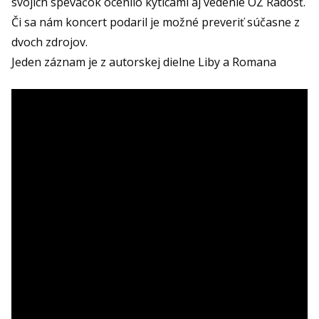
svojich speváčok ocenilo kyticami aj vedenie OZ Radosť.
Či sa nám koncert podaril je možné preveriť súčasne z
dvoch zdrojov.
Jeden záznam je z autorskej dielne Liby a Romana