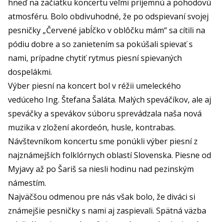
hneď na začiatku koncertu veľmi príjemnú a pohodovú
atmosféru. Bolo obdivuhodné, že po odspievaní svojej
pesničky „Červené jabĺčko v oblôčku mám“ sa cítili na
pódiu dobre a so zanietením sa pokúšali spievať s
nami, prípadne chytiť rytmus piesní spievaných
dospelákmi.
Výber piesní na koncert bol v réžii umeleckého
vedúceho Ing. Štefana Šaláta. Malých speváčíkov, ale aj
speváčky a spevákov súboru sprevádzala naša nová
muzika v zložení akordeón, husle, kontrabas.
Návštevníkom koncertu sme ponúkli výber piesní z
najznámejších folklórnych oblastí Slovenska. Piesne od
Myjavy až po Šariš sa niesli hodinu nad pezinským
námestím.
Najväčšou odmenou pre nás však bolo, že diváci si
známejšie pesničky s nami aj zaspievali. Spätná väzba