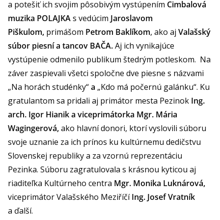
a potešiť ich svojim pôsobivým vystúpením
Cimbalová
muzika POLAJKA
s vedúcim
Jaroslavom
Piškulom,
primášom
Petrom Baklíkom
, ako aj
Valašský
súbor piesní a tancov BAČA.
Aj ich vynikajúce
vystúpenie odmenilo publikum štedrým potleskom. Na
záver zaspievali všetci spoločne dve piesne s názvami
„Na horách studénky“
a
„Kdo má počernú galánku“. Ku
gratulantom sa pridali aj primátor mesta Pezinok
Ing.
arch. Igor Hianik a viceprimátorka Mgr. Mária
Wagingerová,
ako hlavní donori, ktorí vyslovili súboru
svoje uznanie za ich prínos ku kultúrnemu dedičstvu
Slovenskej republiky a za vzornú reprezentáciu
Pezinka. Súboru zagratulovala s krásnou kyticou aj
riaditeľka Kultúrneho centra
Mgr. Monika Luknárová,
viceprimátor Valašského Meziříčí
Ing. Josef Vratník
a ďalší.