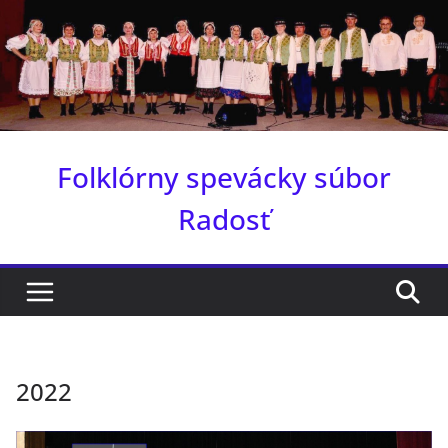
Skip
to
content
Folklórny spevácky súbor
Radosť
2022