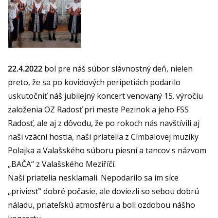
22.4.2022
bol pre náš súbor slávnostný deň, nielen
preto, že sa po kovidových peripetiách podarilo
uskutočniť náš jubilejný koncert venovaný 15. výročiu
založenia OZ Radosť pri meste Pezinok a jeho FSS
Radosť, ale aj z dôvodu, že po rokoch nás navštívili aj
naši vzácni hostia, naši priatelia z Cimbalovej muziky
Polajka a Valašského súboru piesní a tancov s názvom
„BAČA“ z Valašského Meziříčí.
Naši priatelia nesklamali. Nepodarilo sa im síce
„priviesť“ dobré počasie, ale doviezli so sebou dobrú
náladu, priateľskú atmosféru a boli ozdobou nášho