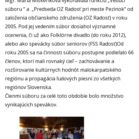
Mgr. Mária Miškeríková vykonávala funkciu „Vedúci
súboru “ a „Predseda OZ Radosť pri meste Pezinok“ od
založenia občianskeho združenia (OZ Radosť) v roku
2005. Pod jej vedením súbor dosiahol významné
ocenenia, či už ako Folklórne divadlo (do roku 2012),
alebo ako spevácky súbor seniorov (FSS Radosť)Od
roku 2005 sa na činnosti súboru postupne podieľalo 66
členov, ktorí mali rovnaký cieľ – zachovávanie a
rozširovanie kultúrnych hodnôt malokarpatského
regiónu a propagácia ľudových piesní zo všetkých
regiónov Slovenska.
Členmi súboru za celé toto obdobie bolo množstvo
vynikajúcich spevákov.