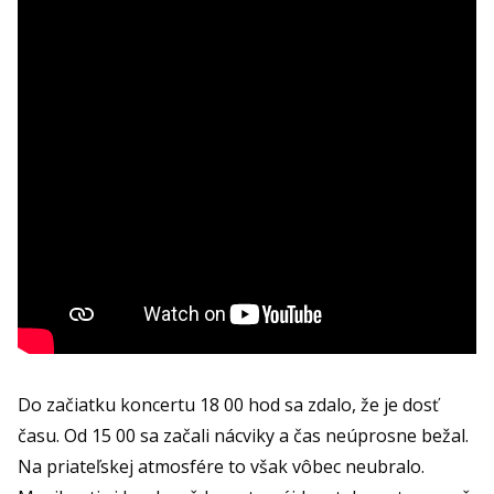
Do začiatku koncertu 18 00 hod sa zdalo, že je dosť
času. Od 15 00 sa začali nácviky a čas neúprosne bežal.
Na priateľskej atmosfére to však vôbec neubralo.