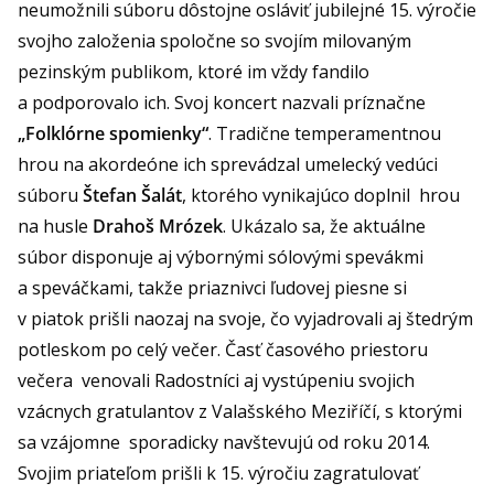
neumožnili súboru dôstojne osláviť jubilejné 15. výročie
svojho založenia spoločne so svojím milovaným
pezinským publikom, ktoré im vždy fandilo
a podporovalo ich. Svoj koncert nazvali príznačne
„Folklórne spomienky“
. Tradične temperamentnou
hrou na akordeóne ich sprevádzal umelecký vedúci
súboru
Štefan Šalát
, ktorého vynikajúco doplnil hrou
na husle
Drahoš Mrózek
. Ukázalo sa, že aktuálne
súbor disponuje aj výbornými sólovými spevákmi
a speváčkami, takže priaznivci ľudovej piesne si
v piatok prišli naozaj na svoje, čo vyjadrovali aj štedrým
potleskom po celý večer. Časť časového priestoru
večera venovali Radostníci aj vystúpeniu svojich
vzácnych gratulantov z Valašského Meziříčí, s ktorými
sa vzájomne sporadicky navštevujú od roku 2014.
Svojim priateľom prišli k 15. výročiu zagratulovať