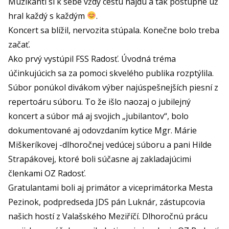
Muzikanti si k sebe vždy cestu nájdu a tak postupne už
hral každý s každým
.
Koncert sa blížil, nervozita stúpala. Konečne bolo treba
začať.
Ako prvý vystúpil FSS Radosť. Úvodná tréma
účinkujúcich sa za pomoci skvelého publika rozptýlila.
Súbor ponúkol divákom výber najúspešnejších piesní z
repertoáru súboru. To že išlo naozaj o jubilejný
koncert a súbor má aj svojich „jubilantov“, bolo
dokumentované aj odovzdaním kytice Mgr. Márie
Miškeríkovej -dlhoročnej vedúcej súboru a pani Hilde
Strapákovej, ktoré boli súčasne aj zakladajúcimi
členkami OZ Radosť.
Gratulantami boli aj primátor a viceprimátorka Mesta
Pezinok, podpredseda JDS pán Luknár, zástupcovia
našich hostí z Valašského Meziříčí. Dlhoročnú prácu