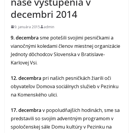
naše vystúpenia v
decembri 2014
9. januára 2015
admin
9. decembra
sme potešili svojimi pesničkami a
vianočnými koledami členov miestnej organizácie
Jednoty dôchodcov Slovenska v Bratislave-
Karlovej Vsi.
12. decembra
pri našich pesničkách žiarili oči
obyvateľov Domova sociálnych služieb v Pezinku
na Komenského ulici.
17. decembra
v popoludňajších hodinách, sme sa
predstavili so svojím adventným programom v
spoločenskej sále Domu kultúry v Pezinku na