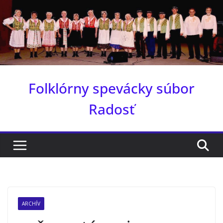
Skip
to
content
Folklórny spevácky súbor
Radosť
ARCHÍV