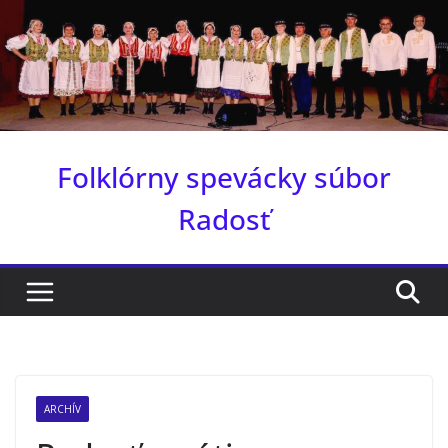
Skip
to
content
Folklórny spevácky súbor
Radosť
ARCHÍV