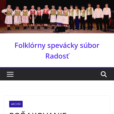
Skip
to
content
Folklórny spevácky súbor
Radosť
ARCHÍV