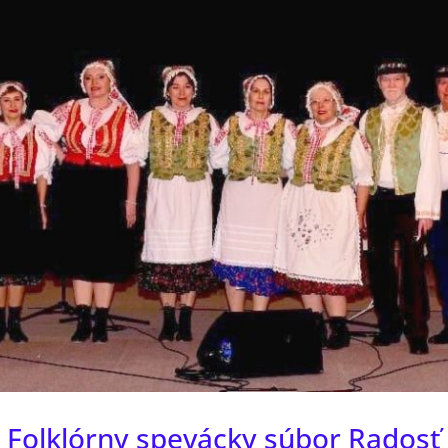
Folklórny spevácky súbor Radosť