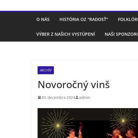
O NÁS
HISTÓRIA OZ "RADOSŤ"
FOLKLÓR
VÝBER Z NAŠICH VYSTÚPENÍ
NAŠI SPONZORI
ARCHÍV
Novoročný vinš
30. decembra 2024
admin