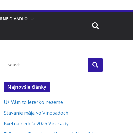
RNE DIVADLO
Najnovšie články
Už Vám to letečko neseme
Stavanie mája vo Vinosadoch
Kvetná nedeľa 2026 Vinosady