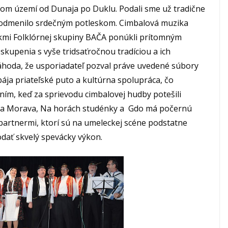
ašom území od Dunaja po Duklu. Podali sme už tradične
 odmenilo srdečným potleskom. Cimbalová muzika
kmi Folklórnej skupiny BAČA ponúkli prítomným
skupenia s vyše tridsaťročnou tradíciou a ich
náhoda, že usporiadateľ pozval práve uvedené súbory
spája priateľské puto a kultúrna spolupráca, čo
m, keď za sprievodu cimbalovej hudby potešili
aja Morava, Na horách studénky a Gdo má počernú
 partnermi, ktorí sú na umeleckej scéne podstatne
dať skvelý spevácky výkon.