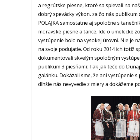
a regrútske piesne, ktoré sa spievali na n
dobrý spevácky výkon, za čo nás publikum
POLAJKA samostatne aj spoločne s taneční
moravské piesne a tance. Ide o umelecké zo
vystúpenie bolo na vysokej úrovni. Nie je 
na svoje podujatie. Od roku 2014 ich totiž 
dokumentovali skvelým spoločným vystúpení
publikum 3 piesňami: Tak jak teče do Dun
galánku. Dokázali sme, že ani vystúpenie s
dlhšie nás nevyvedie z miery a dokážeme po