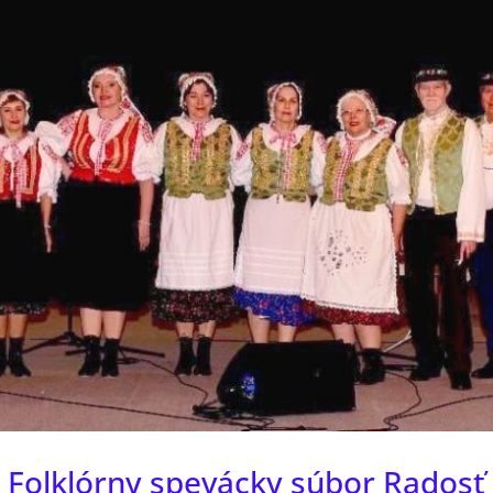
Folklórny spevácky súbor Radosť