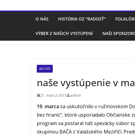
O NÁS
HISTÓRIA OZ "RADOSŤ"
FOLKLÓR
VÝBER Z NAŠICH VYSTÚPENÍ
NAŠI SPONZORI
ARCHÍV
naše vystúpenie v ma
21. marca 2019
admin
19. marca
sa uskutočnilo v ružinovskom Do
bez hraníc“, ktoré usporiadalo Občianske 
program sa postaral náš spevácky súbor s
skupinou BAČA z Valašského Meziříčí. Preds