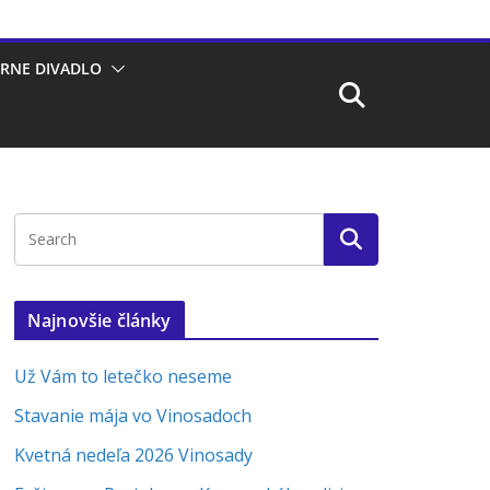
RNE DIVADLO
Najnovšie články
Už Vám to letečko neseme
Stavanie mája vo Vinosadoch
Kvetná nedeľa 2026 Vinosady