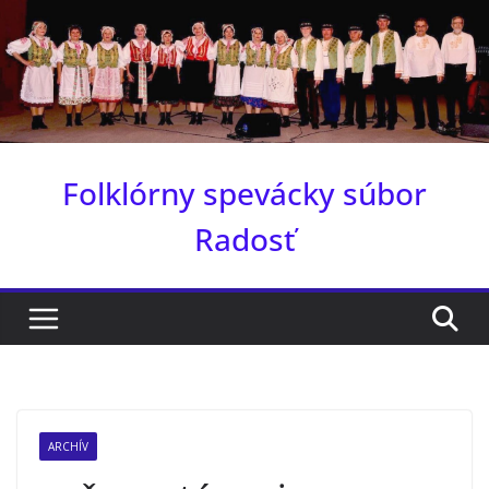
Skip
to
content
Folklórny spevácky súbor
Radosť
ARCHÍV