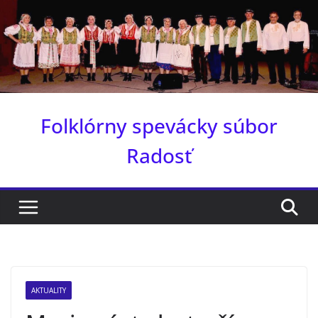
Skip
to
content
Folklórny spevácky súbor
Radosť
AKTUALITY