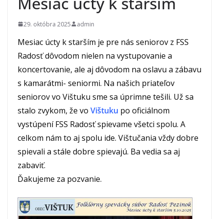
Mesiac úcty k starším
29. októbra 2025
admin
Mesiac úcty k starším je pre nás seniorov z FSS
Radosť dôvodom nielen na vystupovanie a
koncertovanie, ale aj dôvodom na oslavu a zábavu
s kamarátmi- seniormi. Na našich priateľov
seniorov vo Vištuku sme sa úprimne tešili. Už sa
stalo zvykom, že vo
Vištuku
po oficiálnom
vystúpení FSS Radosť spievame všetci spolu. A
celkom nám to aj spolu ide. Vištučania vždy dobre
spievali a stále dobre spievajú. Ba vedia sa aj
zabaviť.
Ďakujeme za pozvanie.