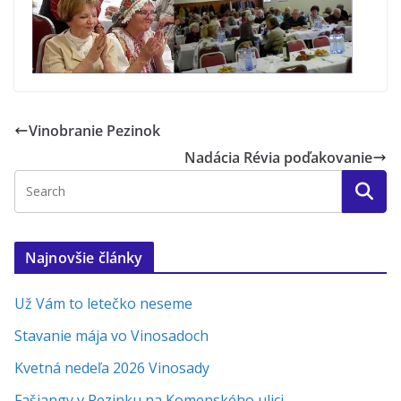
Vinobranie Pezinok
Nadácia Révia poďakovanie
Najnovšie články
Už Vám to letečko neseme
Stavanie mája vo Vinosadoch
Kvetná nedeľa 2026 Vinosady
Fašiangy v Pezinku na Komenského ulici