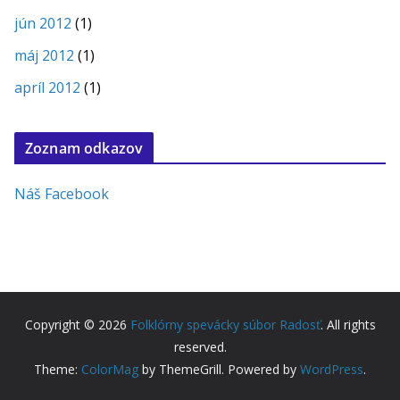
jún 2012
(1)
máj 2012
(1)
apríl 2012
(1)
Zoznam odkazov
Náš Facebook
Copyright © 2026
Folklórny spevácky súbor Radosť
. All rights
reserved.
Theme:
ColorMag
by ThemeGrill. Powered by
WordPress
.