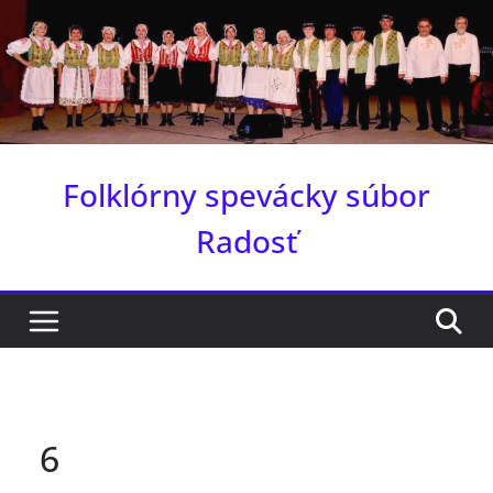
Skip
to
content
Folklórny spevácky súbor
Radosť
6