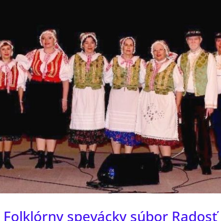
Folklórny spevácky súbor Radosť