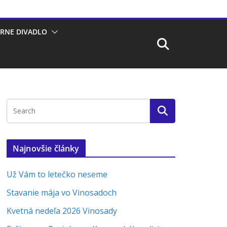
RNE DIVADLO
Najnovšie články
Už Vám to letečko neseme
Stavanie mája vo Vinosadoch
Kvetná nedeľa 2026 Vinosady