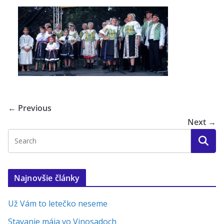
← Previous
Next →
Najnovšie články
Už Vám to letečko neseme
Stavanie mája vo Vinosadoch