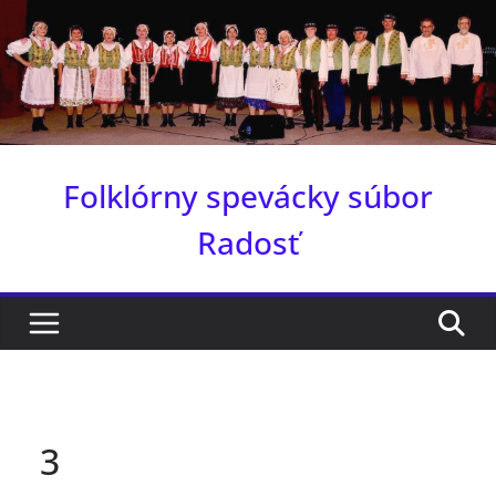
Skip
to
content
Folklórny spevácky súbor
Radosť
3