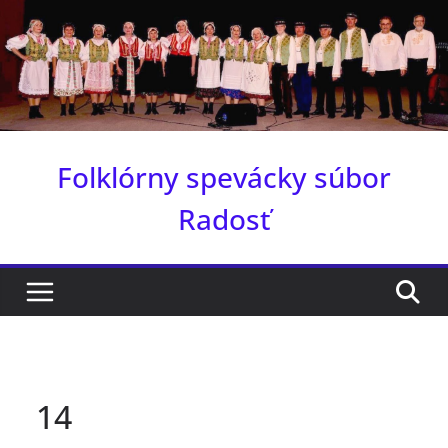
Skip
to
content
Folklórny spevácky súbor
Radosť
14