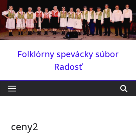
Skip
to
content
Folklórny spevácky súbor
Radosť
ceny2