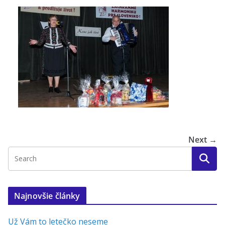
Next →
Najnovšie články
Už Vám to letečko neseme