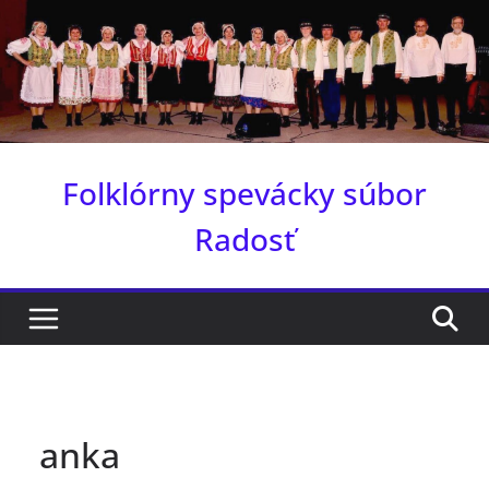
Skip
to
content
Folklórny spevácky súbor
Radosť
anka