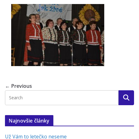
← Previous
Najnovšie články
Už Vám to letečko neseme