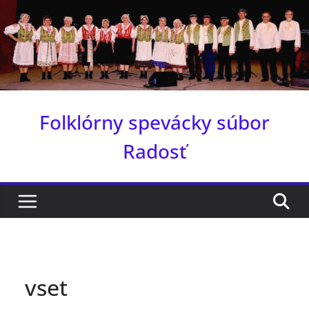
Skip
to
content
Folklórny spevácky súbor
Radosť
vset