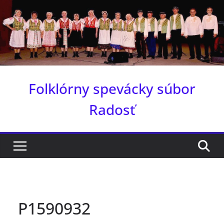
Skip
to
content
Folklórny spevácky súbor
Radosť
P1590932