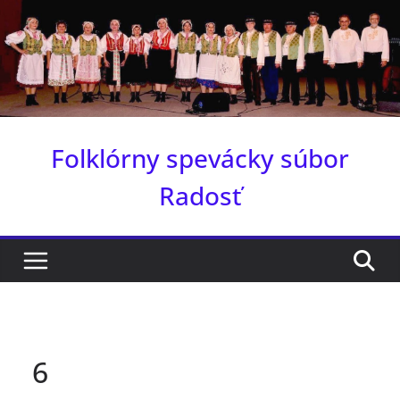
Skip
to
content
Folklórny spevácky súbor
Radosť
6