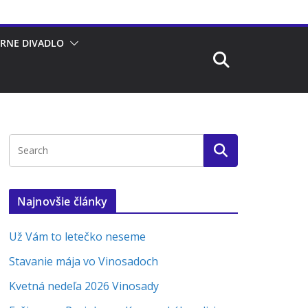
RNE DIVADLO
Najnovšie články
Už Vám to letečko neseme
Stavanie mája vo Vinosadoch
Kvetná nedeľa 2026 Vinosady