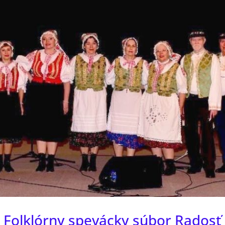
Folklórny spevácky súbor Radosť